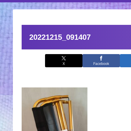
20221215_091407
X
Facebook