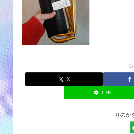
シ
X
LINE
りのか