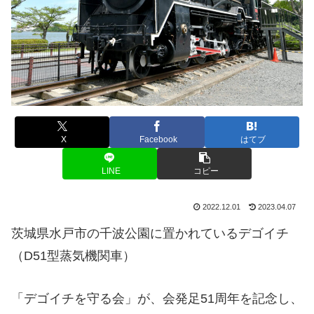
X
Facebook
はてブ
LINE
コピー
2022.12.01
2023.04.07
茨城県水戸市の千波公園に置かれているデゴイチ
（D51型蒸気機関車）
「デゴイチを守る会」が、会発足51周年を記念し、